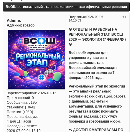
ВсОШ региональный этап по экологии — все официальные решения
Поделиться
2026-02-06
1
Admins
14:10:53
Администратор
🎯 ОТВЕТЫ И РАЗБОРЫ НА
РЕГИОНАЛЬНЫЙ ЭТАП ВСОШ
2026 — ЭКОЛОГИЯ (7 ФЕВРАЛЯ)
🎯
Всё необходимое для
уверенного участия в
региональном этапе
Всероссийской олимпиады
школьников по экологии 7
февраля 2026 года.
Региональный этап по экологии
— это анализ реальных
Зарегистрирован
: 2026-01-16
экологических ситуаций, работа
Приглашений:
0
с данными, расчёты и
Сообщений:
5195
аргументация. Для успешного
Уважение:
[+0/-0]
результата важно понимать
Позитив:
[+0/-0]
формат заданий, структуру
Провел на форуме:
проверки и требования жюри.
4 дня 11 часов
Последний визит:
📲 ДОСТУП К МАТЕРИАЛАМ ПО
2026-07-09 04:18:19