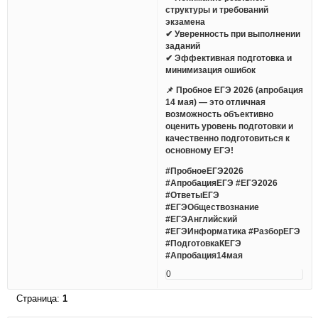
структуры и требований
экзамена
✔ Уверенность при выполнении
заданий
✔ Эффективная подготовка и
минимизация ошибок
📌 Пробное ЕГЭ 2026 (апробация
14 мая) — это отличная
возможность объективно
оценить уровень подготовки и
качественно подготовиться к
основному ЕГЭ!
#ПробноеЕГЭ2026
#АпробацияЕГЭ #ЕГЭ2026
#ОтветыЕГЭ
#ЕГЭОбществознание
#ЕГЭАнглийский
#ЕГЭИнформатика #РазборЕГЭ
#ПодготовкаКЕГЭ
#Апробация14мая
0
Страница:
1