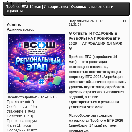
Страница:
1
Пробное ЕГЭ 14 мая | Информатика | Официальные ответы и
варианты
Поделиться
2026-05-13
1
Admins
21:32:39
Администратор
🎯 ОТВЕТЫ И ПОДРОБНЫЕ
РАЗБОРЫ НА ПРОБНОЕ ЕГЭ
2026 — АПРОБАЦИЯ (14 МАЯ)
🎯
Пробное ЕГЭ (апробация 14
мая) — это репетиция
настоящего экзамена,
полностью соответствующая
формату ЕГЭ 2026. Апробация
помогает объективно проверить
уровень подготовки, отработать
время и стратегию выполнения
заданий, а также
Зарегистрирован
: 2026-01-16
Приглашений:
0
адаптироваться к реальным
Сообщений:
5195
условиям экзамена.
Уважение:
[+0/-0]
Мы собрали актуальные
Позитив:
[+0/-0]
материалы Пробного ЕГЭ 2026
Провел на форуме:
(апробация 14 мая) по трём
4 дня 11 часов
Последний визит:
предметам.