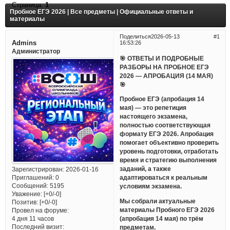
Страница:
1
Пробное ЕГЭ 2026 | Все предметы | Официальные ответы и
материалы
Поделиться
2026-05-13
1
Admins
16:53:26
Администратор
🎯 ОТВЕТЫ И ПОДРОБНЫЕ
РАЗБОРЫ НА ПРОБНОЕ ЕГЭ
2026 — АПРОБАЦИЯ (14 МАЯ)
🎯
Пробное ЕГЭ (апробация 14
мая) — это репетиция
настоящего экзамена,
полностью соответствующая
формату ЕГЭ 2026. Апробация
помогает объективно проверить
уровень подготовки, отработать
время и стратегию выполнения
заданий, а также
Зарегистрирован
: 2026-01-16
Приглашений:
0
адаптироваться к реальным
Сообщений:
5195
условиям экзамена.
Уважение:
[+0/-0]
Мы собрали актуальные
Позитив:
[+0/-0]
материалы Пробного ЕГЭ 2026
Провел на форуме:
(апробация 14 мая) по трём
4 дня 11 часов
Последний визит:
предметам.