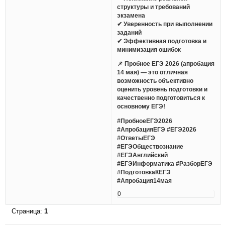
структуры и требований
экзамена
✔ Уверенность при выполнении
заданий
✔ Эффективная подготовка и
минимизация ошибок
📌 Пробное ЕГЭ 2026 (апробация
14 мая) — это отличная
возможность объективно
оценить уровень подготовки и
качественно подготовиться к
основному ЕГЭ!
#ПробноеЕГЭ2026
#АпробацияЕГЭ #ЕГЭ2026
#ОтветыЕГЭ
#ЕГЭОбществознание
#ЕГЭАнглийский
#ЕГЭИнформатика #РазборЕГЭ
#ПодготовкаКЕГЭ
#Апробация14мая
0
Страница:
1