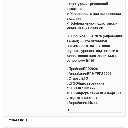
структуры и требований
экзамена
✔ Уверенность при выполнении
заданий
✔ Эффективная подготовка и
минимизация ошибок
📌 Пробное ЕГЭ 2026 (апробация
14 мая) — это отличная
возможность объективно
оценить уровень подготовки и
качественно подготовиться к
основному ЕГЭ!
#ПробноеЕГЭ2026
#АпробацияЕГЭ #ЕГЭ2026
#ОтветыЕГЭ
#ЕГЭОбществознание
#ЕГЭАнглийский
#ЕГЭИнформатика #РазборЕГЭ
#ПодготовкаКЕГЭ
#Апробация14мая
0
Страница:
1