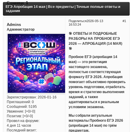
Страница:
1
ЕГЭ Апробация 14 мая | Все предметы | Точные полные ответы и
задания
Поделиться
2026-05-13
1
Admins
16:53:24
Администратор
🎯 ОТВЕТЫ И ПОДРОБНЫЕ
РАЗБОРЫ НА ПРОБНОЕ ЕГЭ
2026 — АПРОБАЦИЯ (14 МАЯ)
🎯
Пробное ЕГЭ (апробация 14
мая) — это репетиция
настоящего экзамена,
полностью соответствующая
формату ЕГЭ 2026. Апробация
помогает объективно проверить
уровень подготовки, отработать
время и стратегию выполнения
заданий, а также
Зарегистрирован
: 2026-01-16
Приглашений:
0
адаптироваться к реальным
Сообщений:
5195
условиям экзамена.
Уважение:
[+0/-0]
Мы собрали актуальные
Позитив:
[+0/-0]
материалы Пробного ЕГЭ 2026
Провел на форуме:
(апробация 14 мая) по трём
4 дня 11 часов
Последний визит:
предметам.