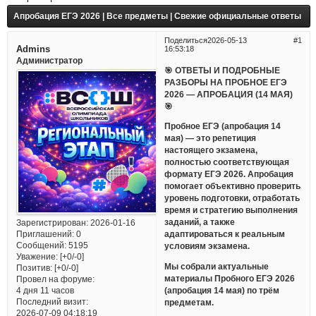
Апробация ЕГЭ 2026 | Все предметы | Свежие официальные ответы
Поделиться
2026-05-13
1
Admins
16:53:18
Администратор
🎯 ОТВЕТЫ И ПОДРОБНЫЕ
РАЗБОРЫ НА ПРОБНОЕ ЕГЭ
2026 — АПРОБАЦИЯ (14 МАЯ)
🎯
Пробное ЕГЭ (апробация 14
мая) — это репетиция
настоящего экзамена,
полностью соответствующая
формату ЕГЭ 2026. Апробация
помогает объективно проверить
уровень подготовки, отработать
время и стратегию выполнения
заданий, а также
Зарегистрирован
: 2026-01-16
Приглашений:
0
адаптироваться к реальным
Сообщений:
5195
условиям экзамена.
Уважение:
[+0/-0]
Мы собрали актуальные
Позитив:
[+0/-0]
материалы Пробного ЕГЭ 2026
Провел на форуме:
(апробация 14 мая) по трём
4 дня 11 часов
Последний визит:
предметам.
2026-07-09 04:18:19