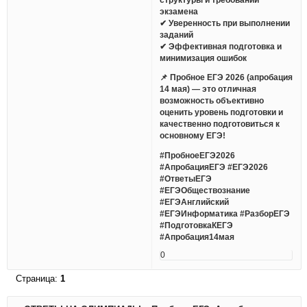
экзамена
✔ Уверенность при выполнении
заданий
✔ Эффективная подготовка и
минимизация ошибок
📌 Пробное ЕГЭ 2026 (апробация
14 мая) — это отличная
возможность объективно
оценить уровень подготовки и
качественно подготовиться к
основному ЕГЭ!
#ПробноеЕГЭ2026
#АпробацияЕГЭ #ЕГЭ2026
#ОтветыЕГЭ
#ЕГЭОбществознание
#ЕГЭАнглийский
#ЕГЭИнформатика #РазборЕГЭ
#ПодготовкаКЕГЭ
#Апробация14мая
0
Страница:
1