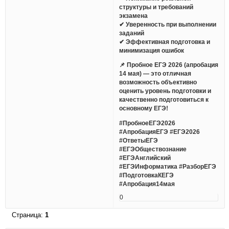
структуры и требований
экзамена
✔ Уверенность при выполнении
заданий
✔ Эффективная подготовка и
минимизация ошибок
📌 Пробное ЕГЭ 2026 (апробация
14 мая) — это отличная
возможность объективно
оценить уровень подготовки и
качественно подготовиться к
основному ЕГЭ!
#ПробноеЕГЭ2026
#АпробацияЕГЭ #ЕГЭ2026
#ОтветыЕГЭ
#ЕГЭОбществознание
#ЕГЭАнглийский
#ЕГЭИнформатика #РазборЕГЭ
#ПодготовкаКЕГЭ
#Апробация14мая
0
Страница:
1