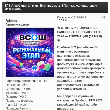
Страница:
1
ЕГЭ Апробация 14 мая | Все предметы | Полные официальные
материалы
Поделиться
2026-05-13
1
Admins
16:53:14
Администратор
🎯 ОТВЕТЫ И ПОДРОБНЫЕ
РАЗБОРЫ НА ПРОБНОЕ ЕГЭ
2026 — АПРОБАЦИЯ (14 МАЯ)
🎯
Пробное ЕГЭ (апробация 14
мая) — это репетиция
настоящего экзамена,
полностью соответствующая
формату ЕГЭ 2026. Апробация
помогает объективно проверить
уровень подготовки, отработать
время и стратегию выполнения
заданий, а также
Зарегистрирован
: 2026-01-16
Приглашений:
0
адаптироваться к реальным
Сообщений:
5195
условиям экзамена.
Уважение:
[+0/-0]
Мы собрали актуальные
Позитив:
[+0/-0]
материалы Пробного ЕГЭ 2026
Провел на форуме:
(апробация 14 мая) по трём
4 дня 11 часов
Последний визит:
предметам.