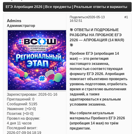
ЕГЭ Апробация 2026 | Все предметы | Реальные ответы и варианты
Поделиться
2026-05-13
1
Admins
16:52:51
Администратор
🎯 ОТВЕТЫ И ПОДРОБНЫЕ
РАЗБОРЫ НА ПРОБНОЕ ЕГЭ
2026 — АПРОБАЦИЯ (14 МАЯ)
🎯
Пробное ЕГЭ (апробация 14
мая) — это репетиция
настоящего экзамена,
полностью соответствующая
формату ЕГЭ 2026. Апробация
помогает объективно проверить
уровень подготовки, отработать
время и стратегию выполнения
заданий, а также
Зарегистрирован
: 2026-01-16
Приглашений:
0
адаптироваться к реальным
Сообщений:
5195
условиям экзамена.
Уважение:
[+0/-0]
Мы собрали актуальные
Позитив:
[+0/-0]
материалы Пробного ЕГЭ 2026
Провел на форуме:
(апробация 14 мая) по трём
4 дня 11 часов
Последний визит:
предметам.
2026-07-09 04:18:19