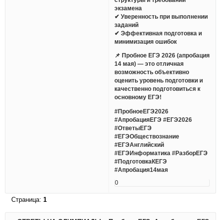
экзамена
✔ Уверенность при выполнении
заданий
✔ Эффективная подготовка и
минимизация ошибок
📌 Пробное ЕГЭ 2026 (апробация
14 мая) — это отличная
возможность объективно
оценить уровень подготовки и
качественно подготовиться к
основному ЕГЭ!
#ПробноеЕГЭ2026
#АпробацияЕГЭ #ЕГЭ2026
#ОтветыЕГЭ
#ЕГЭОбществознание
#ЕГЭАнглийский
#ЕГЭИнформатика #РазборЕГЭ
#ПодготовкаКЕГЭ
#Апробация14мая
0
Страница:
1