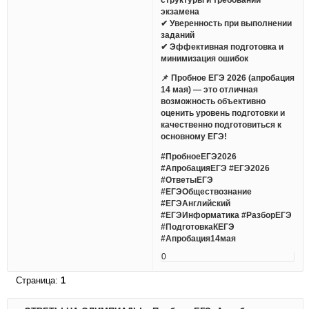
экзамена
✔ Уверенность при выполнении
заданий
✔ Эффективная подготовка и
минимизация ошибок
📌 Пробное ЕГЭ 2026 (апробация
14 мая) — это отличная
возможность объективно
оценить уровень подготовки и
качественно подготовиться к
основному ЕГЭ!
#ПробноеЕГЭ2026
#АпробацияЕГЭ #ЕГЭ2026
#ОтветыЕГЭ
#ЕГЭОбществознание
#ЕГЭАнглийский
#ЕГЭИнформатика #РазборЕГЭ
#ПодготовкаКЕГЭ
#Апробация14мая
0
Страница:
1