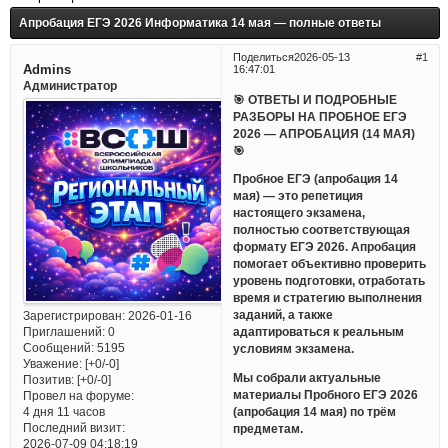
Апробация ЕГЭ 2026 Информатика 14 мая — полные ответы
Поделиться
2026-05-13
1
Admins
16:47:01
Администратор
🎯 ОТВЕТЫ И ПОДРОБНЫЕ
РАЗБОРЫ НА ПРОБНОЕ ЕГЭ
2026 — АПРОБАЦИЯ (14 МАЯ)
🎯
Пробное ЕГЭ (апробация 14
мая) — это репетиция
настоящего экзамена,
полностью соответствующая
формату ЕГЭ 2026. Апробация
помогает объективно проверить
уровень подготовки, отработать
время и стратегию выполнения
заданий, а также
Зарегистрирован
: 2026-01-16
Приглашений:
0
адаптироваться к реальным
Сообщений:
5195
условиям экзамена.
Уважение:
[+0/-0]
Мы собрали актуальные
Позитив:
[+0/-0]
материалы Пробного ЕГЭ 2026
Провел на форуме:
(апробация 14 мая) по трём
4 дня 11 часов
Последний визит:
предметам.
2026-07-09 04:18:19