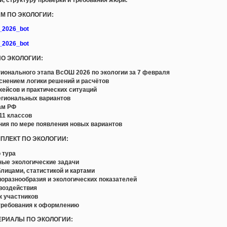
АМ ПО ЭКОЛОГИИ:
e_2026_bot
e_2026_bot
ПО ЭКОЛОГИИ:
ионального этапа ВсОШ 2026 по экологии за 7 февраля
снением логики решений и расчётов
кейсов и практических ситуаций
егиональных вариантов
ам РФ
11 классов
ния по мере появления новых вариантов
МПЛЕКТ ПО ЭКОЛОГИИ:
 тура
ные экологические задачи
блицами, статистикой и картами
биоразнообразия и экологических показателей
 воздействия
к участников
 требования к оформлению
ЕРИАЛЫ ПО ЭКОЛОГИИ: