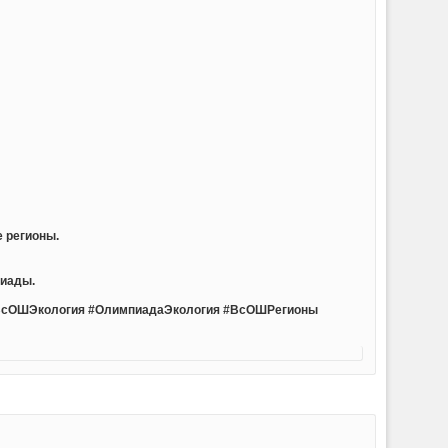
е регионы.
пиады.
ВсОШЭкология #ОлимпиадаЭкология #ВсОШРегионы