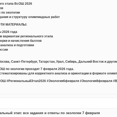
ого этапа ВсОШ 2026
ов
 по экологии
адания и структуру олимпиадных работ
ЭТИ МАТЕРИАЛЫ:
 2026 года
м вариантам регионального этапа
ерки и начисления баллов
 анализа и подготовки
оссии
сква, Санкт-Петербург, Татарстан, Урал, Сибирь, Дальний Восток и други
ОШ по экологии проходит 7 февраля 2026 года.
стематизированы для корректного анализа и ориентации в формате олим
ОШ #РегиональныйЭтап2026 #Экология6февраля #Экология8февраля #
льный этап: все задания и ответы по экологии 7 февраля