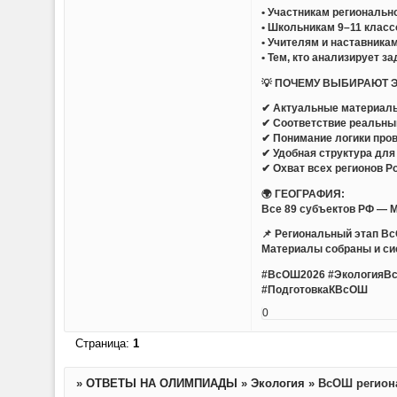
• Участникам региональн
• Школьникам 9–11 класс
• Учителям и наставникам
• Тем, кто анализирует з
💡 ПОЧЕМУ ВЫБИРАЮТ 
✔ Актуальные материалы
✔ Соответствие реальны
✔ Понимание логики пров
✔ Удобная структура для
✔ Охват всех регионов Р
🌍 ГЕОГРАФИЯ:
Все 89 субъектов РФ — Мо
📌 Региональный этап Вс
Материалы собраны и си
#ВсОШ2026 #ЭкологияВс
#ПодготовкаКВсОШ
0
Страница:
1
»
ОТВЕТЫ НА ОЛИМПИАДЫ
»
Экология
»
ВсОШ региона