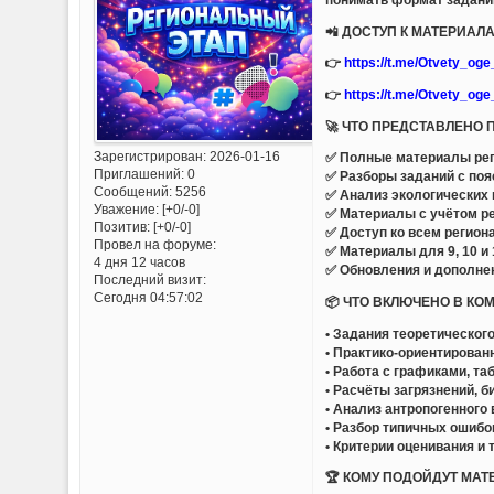
📲 ДОСТУП К МАТЕРИАЛ
👉
https://t.me/Otvety_og
👉
https://t.me/Otvety_og
🚀 ЧТО ПРЕДСТАВЛЕНО 
Зарегистрирован
: 2026-01-16
✅ Полные материалы рег
Приглашений:
0
✅ Разборы заданий с поя
Сообщений:
5256
✅ Анализ экологических 
Уважение:
[+0/-0]
✅ Материалы с учётом р
Позитив:
[+0/-0]
✅ Доступ ко всем регион
Провел на форуме:
✅ Материалы для 9, 10 и 
4 дня 12 часов
✅ Обновления и дополне
Последний визит:
Сегодня 04:57:02
📦 ЧТО ВКЛЮЧЕНО В КО
• Задания теоретического
• Практико-ориентирован
• Работа с графиками, та
• Расчёты загрязнений, 
• Анализ антропогенного
• Разбор типичных ошибо
• Критерии оценивания и
🏆 КОМУ ПОДОЙДУТ МАТ