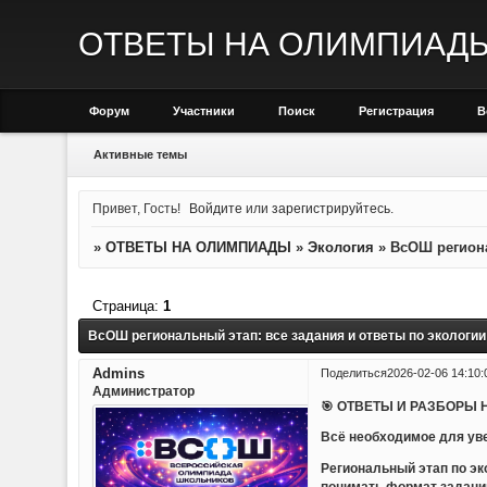
ОТВЕТЫ НА ОЛИМПИАД
Форум
Участники
Поиск
Регистрация
В
Активные темы
Привет, Гость!
Войдите
или
зарегистрируйтесь
.
»
ОТВЕТЫ НА ОЛИМПИАДЫ
»
Экология
»
ВсОШ региона
Страница:
1
ВсОШ региональный этап: все задания и ответы по экологи
Admins
Поделиться
2026-02-06 14:10:
Администратор
🎯 ОТВЕТЫ И РАЗБОРЫ 
Всё необходимое для уве
Региональный этап по эк
понимать формат заданий