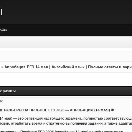
Ы
ойти
»
Апробация ЕГЭ 14 мая | Английский язык | Полные ответы и вар
 варианты
02
Е РАЗБОРЫ НА ПРОБНОЕ ЕГЭ 2026 — АПРОБАЦИЯ (14 МАЯ) 🎯
14 мая) — это репетиция настоящего экзамена, полностью соответствующ
товки, отработать время и стратегию выполнения заданий, а также адапт
атериалы Пробного ЕГЭ 2026 (апробация 14 мая) по трём предметам.