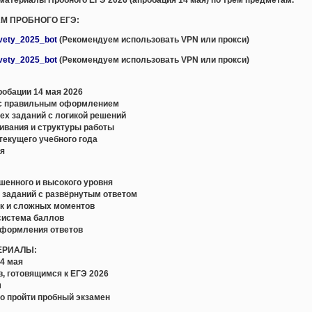
АМ ПРОБНОГО ЕГЭ:
tvety_2025_bot
(Рекомендуем использовать VPN или прокси)
tvety_2025_bot
(Рекомендуем использовать VPN или прокси)
обации 14 мая 2026
с правильным оформлением
ех заданий с логикой решений
ивания и структуры работы
текущего учебного года
ия
ышенного и высокого уровня
и заданий с развёрнутым ответом
ок и сложных моментов
 система баллов
оформления ответов
ЕРИАЛЫ:
14 мая
в, готовящимся к ЕГЭ 2026
м
но пройти пробный экзамен