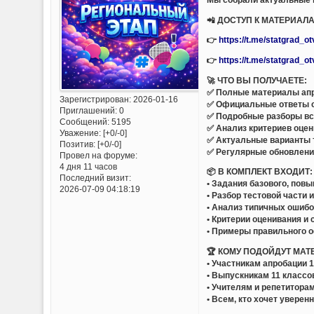
📲 ДОСТУП К МАТЕРИАЛ
👉
https://t.me/statgrad_o
👉
https://t.me/statgrad_o
🚀 ЧТО ВЫ ПОЛУЧАЕТЕ:
✅ Полные материалы апр
Зарегистрирован
: 2026-01-16
✅ Официальные ответы 
Приглашений:
0
✅ Подробные разборы вс
Сообщений:
5195
✅ Анализ критериев оцен
Уважение:
[+0/-0]
✅ Актуальные варианты 
Позитив:
[+0/-0]
✅ Регулярные обновлен
Провел на форуме:
4 дня 11 часов
📦 В КОМПЛЕКТ ВХОДИТ:
Последний визит:
• Задания базового, пов
2026-07-09 04:18:19
• Разбор тестовой части 
• Анализ типичных ошиб
• Критерии оценивания и
• Примеры правильного 
🏆 КОМУ ПОДОЙДУТ МАТ
• Участникам апробации 
• Выпускникам 11 классо
• Учителям и репетитора
• Всем, кто хочет уверен