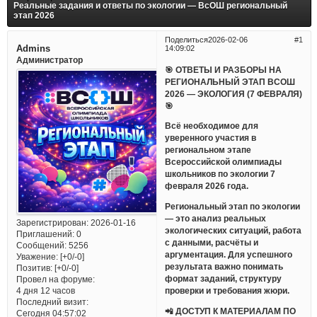
Реальные задания и ответы по экологии — ВсОШ региональный
этап 2026
Поделиться
2026-02-06
1
Admins
14:09:02
Администратор
🎯 ОТВЕТЫ И РАЗБОРЫ НА
РЕГИОНАЛЬНЫЙ ЭТАП ВСОШ
2026 — ЭКОЛОГИЯ (7 ФЕВРАЛЯ)
🎯
Всё необходимое для
уверенного участия в
региональном этапе
Всероссийской олимпиады
школьников по экологии 7
февраля 2026 года.
Региональный этап по экологии
— это анализ реальных
Зарегистрирован
: 2026-01-16
экологических ситуаций, работа
Приглашений:
0
с данными, расчёты и
Сообщений:
5256
аргументация. Для успешного
Уважение:
[+0/-0]
результата важно понимать
Позитив:
[+0/-0]
формат заданий, структуру
Провел на форуме:
проверки и требования жюри.
4 дня 12 часов
Последний визит:
📲 ДОСТУП К МАТЕРИАЛАМ ПО
Сегодня 04:57:02