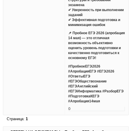
экзамена
✔ Уверенность при выполнении
заданий
✔ Эффективная подготовка и
минимизация ошибок
📌 Пробное ЕГЭ 2026 (апробация
14 мая) — это отличная
возможность объективно
оценить уровень подготовки и
качественно подготовиться к
основному ЕГЭ!
#ПробноеЕГЭ2026
#АпробацияЕГЭ #ЕГЭ2026
#ОтветыЕГЭ
#ЕГЭОбществознание
#ЕГЭАнглийский
#ЕГЭИнформатика #РазборЕГЭ
#ПодготовкаКЕГЭ
#Апробация14мая
0
Страница:
1