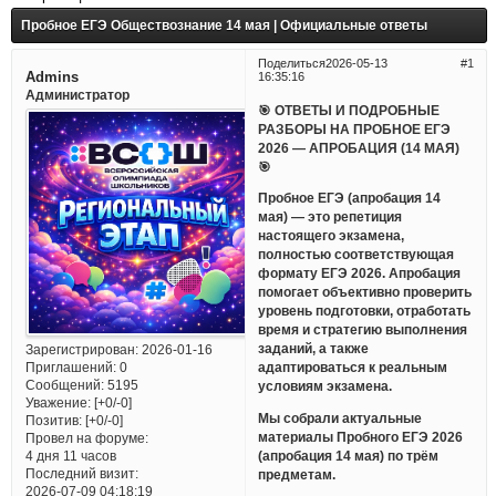
Пробное ЕГЭ Обществознание 14 мая | Официальные ответы
Поделиться
2026-05-13
1
Admins
16:35:16
Администратор
🎯 ОТВЕТЫ И ПОДРОБНЫЕ
РАЗБОРЫ НА ПРОБНОЕ ЕГЭ
2026 — АПРОБАЦИЯ (14 МАЯ)
🎯
Пробное ЕГЭ (апробация 14
мая) — это репетиция
настоящего экзамена,
полностью соответствующая
формату ЕГЭ 2026. Апробация
помогает объективно проверить
уровень подготовки, отработать
время и стратегию выполнения
заданий, а также
Зарегистрирован
: 2026-01-16
Приглашений:
0
адаптироваться к реальным
Сообщений:
5195
условиям экзамена.
Уважение:
[+0/-0]
Мы собрали актуальные
Позитив:
[+0/-0]
материалы Пробного ЕГЭ 2026
Провел на форуме:
(апробация 14 мая) по трём
4 дня 11 часов
Последний визит:
предметам.
2026-07-09 04:18:19