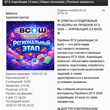
ЕГЭ Апробация 14 мая | Обществознание | Полные варианты
Поделиться
2026-05-13
1
Admins
16:35:14
Администратор
🎯 ОТВЕТЫ И ПОДРОБНЫЕ
РАЗБОРЫ НА ПРОБНОЕ ЕГЭ
2026 — АПРОБАЦИЯ (14 МАЯ)
🎯
Пробное ЕГЭ (апробация 14
мая) — это репетиция
настоящего экзамена,
полностью соответствующая
формату ЕГЭ 2026. Апробация
помогает объективно проверить
уровень подготовки, отработать
время и стратегию выполнения
заданий, а также
Зарегистрирован
: 2026-01-16
Приглашений:
0
адаптироваться к реальным
Сообщений:
5195
условиям экзамена.
Уважение:
[+0/-0]
Мы собрали актуальные
Позитив:
[+0/-0]
материалы Пробного ЕГЭ 2026
Провел на форуме:
(апробация 14 мая) по трём
4 дня 11 часов
Последний визит:
предметам.
2026-07-09 04:18:19
📲 ДОСТУП К МАТЕРИАЛАМ