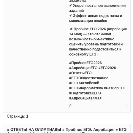
экзамена
✔ Уверенность при выполнении
заданий
✔ Эффективная подготовка и
минимизация ошибок
📌 Пробное ЕГЭ 2026 (апробация
14 мая) — это отличная
возможность объективно
оценить уровень подготовки и
качественно подготовиться к
основному ЕГЭ!
#ПробноеЕГЭ2026
#АпробацияЕГЭ #ЕГЭ2026
#ОтветыЕГЭ
#ЕГЭОбществознание
#ЕГЭАнглийский
#ЕГЭИнформатика #РазборЕГЭ
#ПодготовкаКЕГЭ
#Апробация14мая
0
Страница:
1
»
ОТВЕТЫ НА ОЛИМПИАДЫ
»
Пробное ЕГЭ. Апробация
»
ЕГЭ