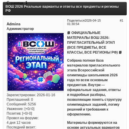
Страница:
1
ВОШ 2026 Реальные варианты и ответы все предметы и регионы
РФ
Поделиться
2026-04-15
1
Admins
01:30:54
Администратор
📘 ОФИЦИАЛЬНЫЕ
МАТЕРИАЛЫ ВОШ 2026:
ПРИГЛАСИТЕЛЬНЫЙ ЭТАП
(ВСЕ ПРЕДМЕТЫ, ВСЕ
КЛАССЫ, ВСЕ РЕГИОНЫ РФ) 📘
Собрана полная база
материалов пригласительного
этапа Всероссийской
олимпиады школьников 2026
года по всем основным
предметам. Внутри —
официальные задания, ответы
и подробные разборы,
Зарегистрирован
: 2026-01-16
Приглашений:
0
позволяющие понять структуру
Сообщений:
5256
олимпиадных заданий, логику
Уважение:
[+0/-0]
решений и требования к
Позитив:
[+0/-0]
оформлению.
Провел на форуме:
Материалы формируются на
4 дня 12 часов
Последний визит:
основе актуальных вариантов