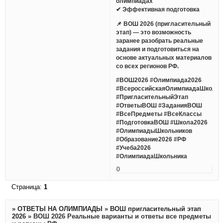
олимпиадах
✔ Эффективная подготовка
📌 ВОШ 2026 (пригласительный
этап) — это возможность
заранее разобрать реальные
задания и подготовиться на
основе актуальных материалов
со всех регионов РФ.
#ВОШ2026 #Олимпиада2026
#ВсероссийскаяОлимпиадаШкольн
#ПригласительныйЭтап
#ОтветыВОШ #ЗаданияВОШ
#ВсеПредметы #ВсеКлассы
#ПодготовкаВОШ #Школа2026
#ОлимпиадыШкольников
#Образование2026 #РФ
#Учеба2026
#ОлимпиадаШкольника
0
Страница:
1
»
ОТВЕТЫ НА ОЛИМПИАДЫ
»
ВОШ пригласительный этап
2026
»
ВОШ 2026 Реальные варианты и ответы все предметы