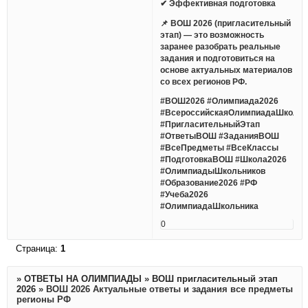
✔ Эффективная подготовка
📌 ВОШ 2026 (пригласительный
этап) — это возможность
заранее разобрать реальные
задания и подготовиться на
основе актуальных материалов
со всех регионов РФ.
#ВОШ2026 #Олимпиада2026
#ВсероссийскаяОлимпиадаШкольн
#ПригласительныйЭтап
#ОтветыВОШ #ЗаданияВОШ
#ВсеПредметы #ВсеКлассы
#ПодготовкаВОШ #Школа2026
#ОлимпиадыШкольников
#Образование2026 #РФ
#Учеба2026
#ОлимпиадаШкольника
0
Страница:
1
»
ОТВЕТЫ НА ОЛИМПИАДЫ
»
ВОШ пригласительный этап
2026
»
ВОШ 2026 Актуальные ответы и задания все предметы
регионы РФ