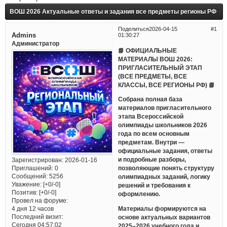
ВОШ 2026 Актуальные ответы и задания все предметы регионы РФ
Поделиться
2026-04-15
1
Admins
01:30:27
Администратор
📘 ОФИЦИАЛЬНЫЕ
МАТЕРИАЛЫ ВОШ 2026:
ПРИГЛАСИТЕЛЬНЫЙ ЭТАП
(ВСЕ ПРЕДМЕТЫ, ВСЕ
КЛАССЫ, ВСЕ РЕГИОНЫ РФ) 📘
Собрана полная база
материалов пригласительного
этапа Всероссийской
олимпиады школьников 2026
года по всем основным
предметам. Внутри —
официальные задания, ответы
и подробные разборы,
Зарегистрирован
: 2026-01-16
Приглашений:
0
позволяющие понять структуру
Сообщений:
5256
олимпиадных заданий, логику
Уважение:
[+0/-0]
решений и требования к
Позитив:
[+0/-0]
оформлению.
Провел на форуме:
Материалы формируются на
4 дня 12 часов
Последний визит:
основе актуальных вариантов
Сегодня 04:57:02
2025–2026 учебного года и