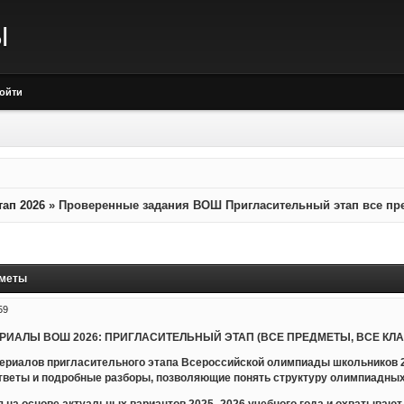
Ы
ойти
ап 2026
»
Проверенные задания ВОШ Пригласительный этап все пр
дметы
59
ИАЛЫ ВОШ 2026: ПРИГЛАСИТЕЛЬНЫЙ ЭТАП (ВСЕ ПРЕДМЕТЫ, ВСЕ КЛАС
териалов пригласительного этапа Всероссийской олимпиады школьников 
тветы и подробные разборы, позволяющие понять структуру олимпиадных 
на основе актуальных вариантов 2025–2026 учебного года и охватывают 