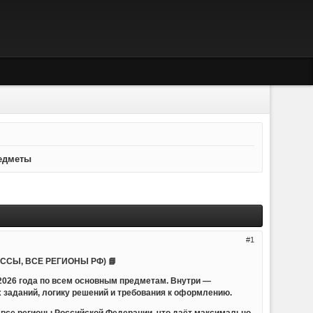
едметы
1
СЫ, ВСЕ РЕГИОНЫ РФ) 📘
2026 года по всем основным предметам. Внутри —
заданий, логику решений и требования к оформлению.
все регионы Российской Федерации, что даёт максимально