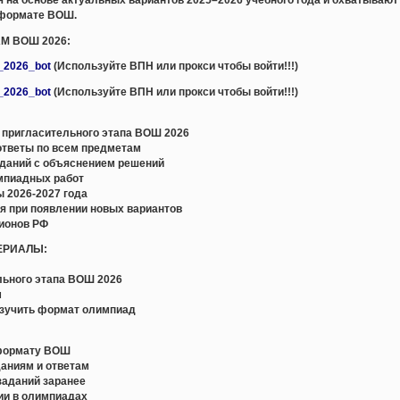
 формате ВОШ.
М ВОШ 2026:
e_2026_bot
(Используйте ВПН или прокси чтобы войти!!!)
e_2026_bot
(Используйте ВПН или прокси чтобы войти!!!)
пригласительного этапа ВОШ 2026
ответы по всем предметам
даний с объяснением решений
мпиадных работ
 2026-2027 года
я при появлении новых вариантов
гионов РФ
ЕРИАЛЫ:
льного этапа ВОШ 2026
м
 изучить формат олимпиад
 формату ВОШ
даниям и ответам
заданий заранее
ии в олимпиадах