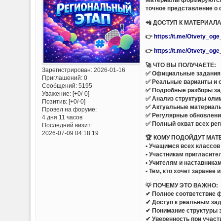
точное представление о
📲 ДОСТУП К МАТЕРИАЛА
👉
https://t.me/Otvety_og
👉
https://t.me/Otvety_og
🚀 ЧТО ВЫ ПОЛУЧАЕТЕ:
Зарегистрирован
: 2026-01-16
✅ Официальные задания 
Приглашений:
0
✅ Реальные варианты и 
Сообщений:
5195
✅ Подробные разборы за
Уважение:
[+0/-0]
✅ Анализ структуры оли
Позитив:
[+0/-0]
✅ Актуальные материалы
Провел на форуме:
✅ Регулярные обновлени
4 дня 11 часов
✅ Полный охват всех ре
Последний визит:
2026-07-09 04:18:19
🏆 КОМУ ПОДОЙДУТ МАТ
• Учащимся всех классов
• Участникам пригласите
• Учителям и наставника
• Тем, кто хочет заранее
💡 ПОЧЕМУ ЭТО ВАЖНО:
✔ Полное соответствие
✔ Доступ к реальным за
✔ Понимание структуры 
✔ Уверенность при участ