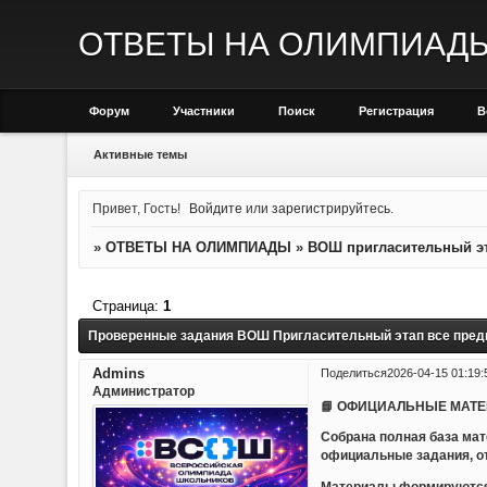
ОТВЕТЫ НА ОЛИМПИАД
Форум
Участники
Поиск
Регистрация
В
Активные темы
Привет, Гость!
Войдите
или
зарегистрируйтесь
.
»
ОТВЕТЫ НА ОЛИМПИАДЫ
»
ВОШ пригласительный эт
Страница:
1
Проверенные задания ВОШ Пригласительный этап все пре
Admins
Поделиться
2026-04-15 01:19:
Администратор
📘 ОФИЦИАЛЬНЫЕ МАТЕР
Собрана полная база ма
официальные задания, о
Материалы формируются 