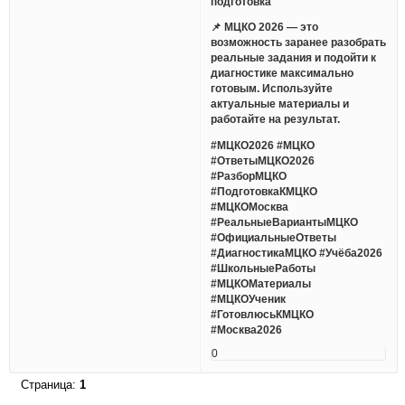
подготовка
📌 МЦКО 2026 — это
возможность заранее разобрать
реальные задания и подойти к
диагностике максимально
готовым. Используйте
актуальные материалы и
работайте на результат.
#МЦКО2026 #МЦКО
#ОтветыМЦКО2026
#РазборМЦКО
#ПодготовкаКМЦКО
#МЦКОМосква
#РеальныеВариантыМЦКО
#ОфициальныеОтветы
#ДиагностикаМЦКО #Учёба2026
#ШкольныеРаботы
#МЦКОМатериалы
#МЦКОУченик
#ГотовлюсьКМЦКО
#Москва2026
0
Страница:
1