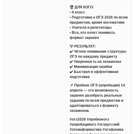
🏆 ДЛЯ КОГО:
• 9 класс
• Подготовка к ОГЭ 2026 по всем
предметам, кроме математики
• Учителя и репетиторы
• Все, кто хочет понимать
формат заранее
💡 РЕЗУЛЬТАТ:
✔️ Чёткое понимание структуры
ОГЭ по каждому предмету
✔️ Уверенность на экзаменах
✔️ Минимизация ошибок
✔️ Быстрая и эффективная
подготовка
📌 Пробное ОГЭ (апробация) 14
апреля — это возможность
заранее разобрать реальные
задания по всем предметам и
адаптироваться к формату
экзаменов.
#огэ2026 #пробноеогэ
#апробацияогэ #огэрусский
#огеинформатика #огэфизика