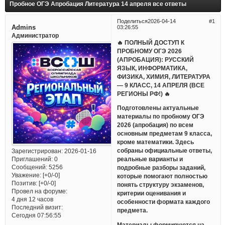
Пробное ОГЭ Апробация Литература 14 апреля все ответы
Поделиться
2026-04-14
1
Admins
03:26:55
Администратор
🔥 ПОЛНЫЙ ДОСТУП К
ПРОБНОМУ ОГЭ 2026
(АПРОБАЦИЯ): РУССКИЙ
ЯЗЫК, ИНФОРМАТИКА,
ФИЗИКА, ХИМИЯ, ЛИТЕРАТУРА
— 9 КЛАСС, 14 АПРЕЛЯ (ВСЕ
РЕГИОНЫ РФ!) 🔥
Подготовлены актуальные
материалы по пробному ОГЭ
2026 (апробация) по всем
основным предметам 9 класса,
кроме математики. Здесь
собраны официальные ответы,
Зарегистрирован
: 2026-01-16
Приглашений:
0
реальные варианты и
Сообщений:
5256
подробные разборы заданий,
Уважение:
[+0/-0]
которые помогают полностью
Позитив:
[+0/-0]
понять структуру экзаменов,
Провел на форуме:
критерии оценивания и
4 дня 12 часов
особенности формата каждого
Последний визит:
предмета.
Сегодня 07:56:55
Материалы формируются на