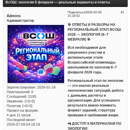
ВсОШ: экология 6 февраля — реальные варианты и ответы
Поделиться
2026-02-05
1
Admins
21:18:52
Администратор
🎯 ОТВЕТЫ И РАЗБОРЫ НА
РЕГИОНАЛЬНЫЙ ЭТАП ВСОШ
2026 — ЭКОЛОГИЯ (6–7
ФЕВРАЛЯ) 🎯
Всё необходимое для
уверенного участия в
региональном этапе
Всероссийской олимпиады
школьников по экологии 6–7
февраля 2026 года.
Региональный этап по экологии
— это анализ реальных
Зарегистрирован
: 2026-01-16
экологических ситуаций, работа
Приглашений:
0
с данными, расчёты и
Сообщений:
5195
аргументация. Для успешного
Уважение:
[+0/-0]
результата важно понимать
Позитив:
[+0/-0]
формат заданий, структуру
Провел на форуме:
проверки и требования жюри.
4 дня 11 часов
Последний визит:
📲 ДОСТУП К МАТЕРИАЛАМ ПО
2026-07-09 04:18:19
ЭКОЛОГИИ: