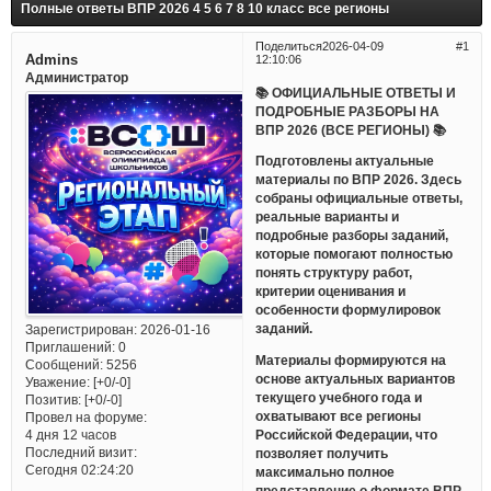
Полные ответы ВПР 2026 4 5 6 7 8 10 класс все регионы
Поделиться
2026-04-09
1
Admins
12:10:06
Администратор
📚 ОФИЦИАЛЬНЫЕ ОТВЕТЫ И
ПОДРОБНЫЕ РАЗБОРЫ НА
ВПР 2026 (ВСЕ РЕГИОНЫ) 📚
Подготовлены актуальные
материалы по ВПР 2026. Здесь
собраны официальные ответы,
реальные варианты и
подробные разборы заданий,
которые помогают полностью
понять структуру работ,
критерии оценивания и
особенности формулировок
заданий.
Зарегистрирован
: 2026-01-16
Приглашений:
0
Материалы формируются на
Сообщений:
5256
основе актуальных вариантов
Уважение:
[+0/-0]
текущего учебного года и
Позитив:
[+0/-0]
охватывают все регионы
Провел на форуме:
Российской Федерации, что
4 дня 12 часов
Последний визит:
позволяет получить
Сегодня 02:24:20
максимально полное
представление о формате ВПР.