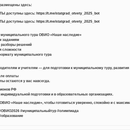
размещены здесь:
Ы доступны здесь:
https://t.me/statgrad_otvety_2025_bot
Ы доступны здесь:
https://t.me/statgrad_otvety_2025_bot
:
 муниципального тура ОВИО «Наше наследие»
м заданиям
 разборы решений
ня сложности
формату муниципального тура
родителям и учителям — для подготовки к муниципальному туру, развития
сле оплаты
ы остаются у вас навсегда.
гионов РФ
индивидуальной подготовки и в образовательных организациях.
ОВИО «Наше наследие», чтобы готовиться уверенно, спокойно и с макси
#ОВИО2026 #муниципальныйтур #олимпиада
#образование