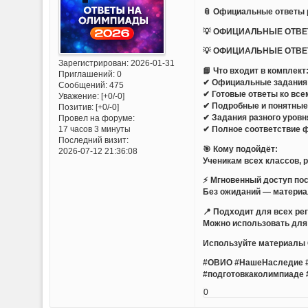
📎 Официальные ответы 
💡 ОФИЦИАЛЬНЫЕ ОТВЕТ
💡 ОФИЦИАЛЬНЫЕ ОТВЕТ
Зарегистрирован
: 2026-01-31
📘 Что входит в комплект
Приглашений:
0
✔ Официальные задания
Сообщений:
475
✔ Готовые ответы ко все
Уважение:
[+0/-0]
✔ Подробные и понятные
Позитив:
[+0/-0]
✔ Задания разного уров
Провел на форуме:
✔ Полное соответствие 
17 часов 3 минуты
Последний визит:
🎯 Кому подойдёт:
2026-07-12 21:36:08
Ученикам всех классов, 
⚡ Мгновенный доступ по
Без ожиданий — материал
📍 Подходит для всех ре
Можно использовать для 
Используйте материалы 
#ОВИО #НашеНаследие 
#подготовкаколимпиаде 
0