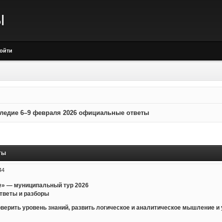
Ы
ойти
ледие 6–9 февраля 2026 официальные ответы
ты
44
» — муниципальный тур 2026
тветы и разборы
ерить уровень знаний, развить логическое и аналитическое мышление и 