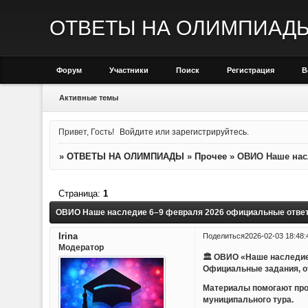
ОТВЕТЫ НА ОЛИМПИАД
Форум
Участники
Поиск
Регистрация
В
Активные темы
Привет, Гость!
Войдите
или
зарегистрируйтесь
.
»
ОТВЕТЫ НА ОЛИМПИАДЫ
»
Прочее
»
ОВИО Наше нас
Страница:
1
ОВИО Наше наследие 6–9 февраля 2026 официальные отве
Irina
Поделиться
2026-02-03 18:48:
Модератор
🏛 ОВИО «Наше наследие
Официальные задания, о
Материалы помогают пров
муниципального тура.