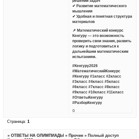
решении задач
✔ Развитие математического
мышления
✔ Удобная и понятная структура
материалов
📌 Математический конкурс
Кенгуру — это возможность
проверить свои знания, развить
логику и подготовиться к
дальнейшим математическим
испытаниям.
#Кенгуру2026
#МатематическийКонкурс
#Кенгуру #1класс #2класс
#3класс #4класс #5класс
#6класс #7класс #8класс
#9класс #10класс #11класс
#ОтветыКенгуру
#РазборКенгуру
0
Страница:
1
»
ОТВЕТЫ НА ОЛИМПИАДЫ
»
Прочее
»
Полный доступ