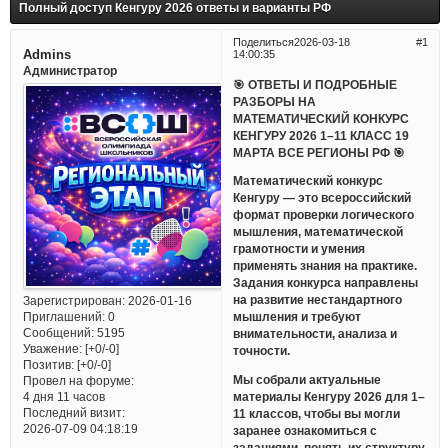
Полный доступ Кенгуру 2026 ответы и варианты РФ
Поделиться
2026-03-18
1
Admins
14:00:35
Администратор
🎯 ОТВЕТЫ И ПОДРОБНЫЕ
РАЗБОРЫ НА
МАТЕМАТИЧЕСКИЙ КОНКУРС
КЕНГУРУ 2026 1–11 КЛАСС 19
МАРТА ВСЕ РЕГИОНЫ РФ 🎯
Математический конкурс
Кенгуру — это всероссийский
формат проверки логического
мышления, математической
грамотности и умения
применять знания на практике.
Задания конкурса направлены
на развитие нестандартного
Зарегистрирован
: 2026-01-16
Приглашений:
0
мышления и требуют
Сообщений:
5195
внимательности, анализа и
Уважение:
[+0/-0]
точности.
Позитив:
[+0/-0]
Мы собрали актуальные
Провел на форуме:
материалы Кенгуру 2026 для 1–
4 дня 11 часов
Последний визит:
11 классов, чтобы вы могли
2026-07-09 04:18:19
заранее ознакомиться с
заданиями, понять их структуру