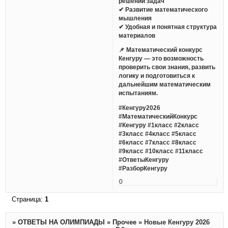
решении задач
✔ Развитие математического
мышления
✔ Удобная и понятная структура
материалов
📌 Математический конкурс
Кенгуру — это возможность
проверить свои знания, развить
логику и подготовиться к
дальнейшим математическим
испытаниям.
#Кенгуру2026
#МатематическийКонкурс
#Кенгуру #1класс #2класс
#3класс #4класс #5класс
#6класс #7класс #8класс
#9класс #10класс #11класс
#ОтветыКенгуру
#РазборКенгуру
0
Страница:
1
»
ОТВЕТЫ НА ОЛИМПИАДЫ
»
Прочее
»
Новые Кенгуру 2026