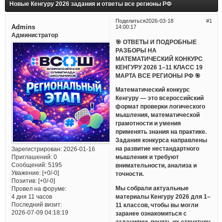
Новые Кенгуру 2026 задания и ответы все регионы РФ
Поделиться
2026-03-18
1
Admins
14:00:17
Администратор
🎯 ОТВЕТЫ И ПОДРОБНЫЕ
РАЗБОРЫ НА
МАТЕМАТИЧЕСКИЙ КОНКУРС
КЕНГУРУ 2026 1–11 КЛАСС 19
МАРТА ВСЕ РЕГИОНЫ РФ 🎯
Математический конкурс
Кенгуру — это всероссийский
формат проверки логического
мышления, математической
грамотности и умения
применять знания на практике.
Задания конкурса направлены
на развитие нестандартного
Зарегистрирован
: 2026-01-16
Приглашений:
0
мышления и требуют
Сообщений:
5195
внимательности, анализа и
Уважение:
[+0/-0]
точности.
Позитив:
[+0/-0]
Мы собрали актуальные
Провел на форуме:
материалы Кенгуру 2026 для 1–
4 дня 11 часов
Последний визит:
11 классов, чтобы вы могли
2026-07-09 04:18:19
заранее ознакомиться с
заданиями, понять их структуру