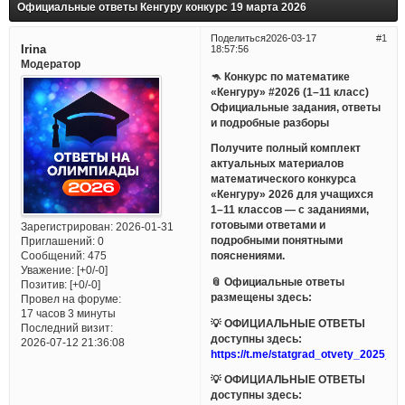
Официальные ответы Кенгуру конкурс 19 марта 2026
Поделиться
2026-03-17
1
Irina
18:57:56
Модератор
🦘 Конкурс по математике
«Кенгуру» #2026 (1–11 класс)
Официальные задания, ответы
и подробные разборы
Получите полный комплект
актуальных материалов
математического конкурса
«Кенгуру» 2026 для учащихся
1–11 классов — с заданиями,
готовыми ответами и
Зарегистрирован
: 2026-01-31
подробными понятными
Приглашений:
0
Сообщений:
475
пояснениями.
Уважение:
[+0/-0]
📎 Официальные ответы
Позитив:
[+0/-0]
размещены здесь:
Провел на форуме:
17 часов 3 минуты
💡 ОФИЦИАЛЬНЫЕ ОТВЕТЫ
Последний визит:
доступны здесь:
2026-07-12 21:36:08
https://t.me/statgrad_otvety_2025_bo
💡 ОФИЦИАЛЬНЫЕ ОТВЕТЫ
доступны здесь: