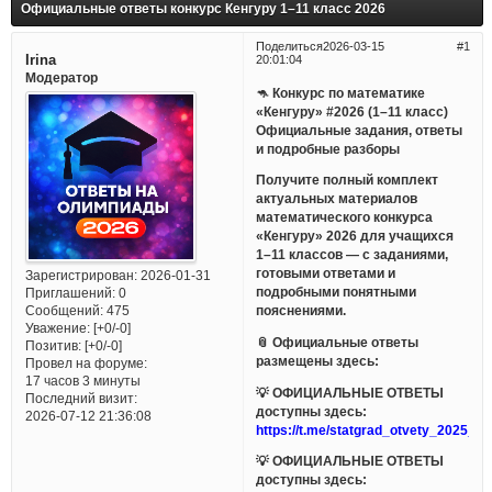
Официальные ответы конкурс Кенгуру 1–11 класс 2026
Поделиться
2026-03-15
1
Irina
20:01:04
Модератор
🦘 Конкурс по математике
«Кенгуру» #2026 (1–11 класс)
Официальные задания, ответы
и подробные разборы
Получите полный комплект
актуальных материалов
математического конкурса
«Кенгуру» 2026 для учащихся
1–11 классов — с заданиями,
готовыми ответами и
Зарегистрирован
: 2026-01-31
подробными понятными
Приглашений:
0
Сообщений:
475
пояснениями.
Уважение:
[+0/-0]
📎 Официальные ответы
Позитив:
[+0/-0]
размещены здесь:
Провел на форуме:
17 часов 3 минуты
💡 ОФИЦИАЛЬНЫЕ ОТВЕТЫ
Последний визит:
доступны здесь:
2026-07-12 21:36:08
https://t.me/statgrad_otvety_2025_bo
💡 ОФИЦИАЛЬНЫЕ ОТВЕТЫ
доступны здесь: