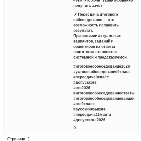
• Тем, кто хочет гарантированно
получить зачёт
📌 Пересдача итогового
собеседования — это
возможность исправить
результат.
При наличии актуальных
вариантов, заданий и
ориентиров на ответы
подготовка становится
системной и предсказуемой.
#итоговоесобеседование2026
#устноесобеседование9класс
#пересдача9класс
#допусккоге
#оге2026
#итоговоесобеседованиеответы
#итоговоесобеседованиеварианты
#оге9класс
#русскийязыкоге
#пересдача11марта
#допусккоге2026
0
Страница:
1