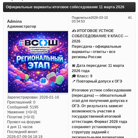
Официальные варианты итоговое собеседование 11 марта 2026
Поделиться
2026-03-10
1
Admins
03:34:53
Администратор
✍ ИТОГОВОЕ УСТНОЕ
СОБЕСЕДОВАНИЕ 9 КЛАСС —
2026
Пересдача • официальные
варианты • ответы • все
регионы России
📅 Дата пересдачи: 11 марта
2026 года
🎓 Класс: 9
📍 Повторный допуск к ОГЭ
Итоговое устное собеседование
(пересдача) — обязательный
Зарегистрирован
: 2026-01-16
этап для получения допуска к
Приглашений:
0
ОГЭ. От результата зависит
Сообщений:
5195
возможность участия в
Уважение:
[+0/-0]
государственной итоговой
Позитив:
[+0/-0]
аттестации. Формат 2026 года
Провел на форуме:
сохраняет установленную
4 дня 11 часов
Последний визит:
структуру заданий с
2026-07-09 04:18:19
региональными вариантами.