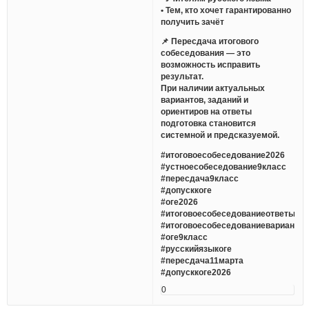
• Тем, кто хочет гарантированно
получить зачёт
📌 Пересдача итогового
собеседования — это
возможность исправить
результат.
При наличии актуальных
вариантов, заданий и
ориентиров на ответы
подготовка становится
системной и предсказуемой.
#итоговоесобеседование2026
#устноесобеседование9класс
#пересдача9класс
#допусккоге
#оге2026
#итоговоесобеседованиеответы
#итоговоесобеседованиеварианты
#оге9класс
#русскийязыкоге
#пересдача11марта
#допусккоге2026
0