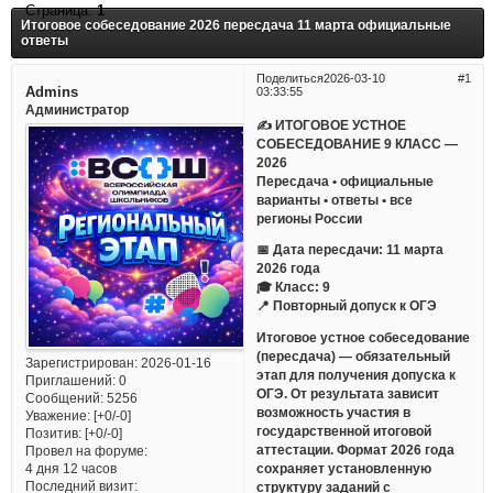
Страница:
1
Итоговое собеседование 2026 пересдача 11 марта официальные
ответы
Поделиться
2026-03-10
1
Admins
03:33:55
Администратор
✍ ИТОГОВОЕ УСТНОЕ
СОБЕСЕДОВАНИЕ 9 КЛАСС —
2026
Пересдача • официальные
варианты • ответы • все
регионы России
📅 Дата пересдачи: 11 марта
2026 года
🎓 Класс: 9
📍 Повторный допуск к ОГЭ
Итоговое устное собеседование
(пересдача) — обязательный
Зарегистрирован
: 2026-01-16
этап для получения допуска к
Приглашений:
0
ОГЭ. От результата зависит
Сообщений:
5256
возможность участия в
Уважение:
[+0/-0]
государственной итоговой
Позитив:
[+0/-0]
аттестации. Формат 2026 года
Провел на форуме:
сохраняет установленную
4 дня 12 часов
Последний визит:
структуру заданий с