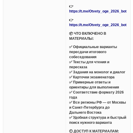
👉
https://t.me/Otvety_oge_2026_bot
👉
https://t.me/Otvety_oge_2026_bot
📦 ЧТО ВКЛЮЧЕНО В
МАТЕРИАЛЫ:
✅ Официальные варианты
пересдачи итогового
собеседования
✅ Тексты для чтения и
пересказа
✅ Задания на монолог и диалог
✅ Карточки экзаменатора
✅ Примерные ответы и
ориентиры для выполнения
✅ Соответствие формату 2026
года
✅ Все регионы РФ — от Москвы
и Санкт-Петербурга до
Дальнего Востока
✅ Удобная структура и быстрый
поиск нужного варианта
🕘 ДОСТУП К МАТЕРИАЛАМ: