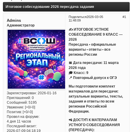
Итоговое собеседование 2026 пересдача задания
Поделиться
2026-03-05
1
Admins
11:48:09
Администратор
✍ ИТОГОВОЕ УСТНОЕ
СОБЕСЕДОВАНИЕ 9 КЛАСС —
2026
Пересдача • официальные
варианты • ответы • все
регионы России
📅 Дата пересдачи: 11 марта
2026 года
🎓 Класс: 9
📍 Повторный допуск к ОГЭ
Мы подготовили комплект
материалов для пересдачи:
Зарегистрирован
: 2026-01-16
актуальные варианты, тексты,
Приглашений:
0
задания и ответы по всем
Сообщений:
5195
регионам Российской
Уважение:
[+0/-0]
Федерации.
Позитив:
[+0/-0]
Провел на форуме:
📲 ДОСТУП К МАТЕРИАЛАМ
4 дня 11 часов
УСТНОГО СОБЕСЕДОВАНИЯ
Последний визит:
(ПЕРЕСДАЧА):
2026-07-09 04:18:19