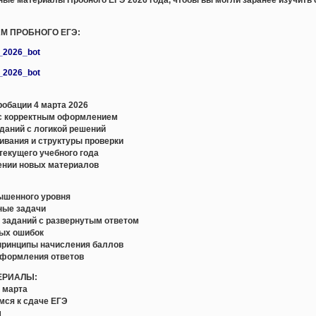
АМ ПРОБНОГО ЕГЭ:
e_2026_bot
e_2026_bot
обации 4 марта 2026
с корректным оформлением
даний с логикой решений
ивания и структуры проверки
текущего учебного года
ении новых материалов
вышенного уровня
ные задачи
и заданий с развернутым ответом
ных ошибок
 принципы начисления баллов
оформления ответов
ЕРИАЛЫ:
4 марта
мся к сдаче ЕГЭ
м