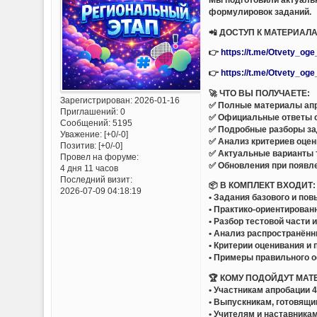
формулировок заданий.
📲 ДОСТУП К МАТЕРИАЛ
👉
https://t.me/Otvety_og
👉
https://t.me/Otvety_og
🚀 ЧТО ВЫ ПОЛУЧАЕТЕ:
Зарегистрирован
: 2026-01-16
✅ Полные материалы апр
Приглашений:
0
✅ Официальные ответы 
Сообщений:
5195
✅ Подробные разборы за
Уважение:
[+0/-0]
✅ Анализ критериев оцен
Позитив:
[+0/-0]
✅ Актуальные варианты 
Провел на форуме:
✅ Обновления при появл
4 дня 11 часов
Последний визит:
📦 В КОМПЛЕКТ ВХОДИТ:
2026-07-09 04:18:19
• Задания базового и по
• Практико-ориентирован
• Разбор тестовой части 
• Анализ распространён
• Критерии оценивания и
• Примеры правильного 
🏆 КОМУ ПОДОЙДУТ МАТ
• Участникам апробации 
• Выпускникам, готовящи
• Учителям и наставника