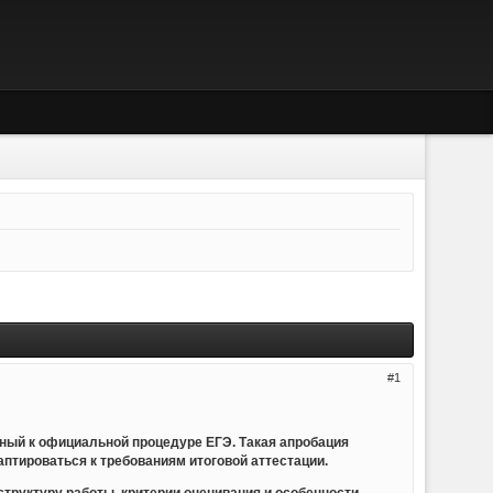
1
ный к официальной процедуре ЕГЭ. Такая апробация
аптироваться к требованиям итоговой аттестации.
труктуру работы, критерии оценивания и особенности