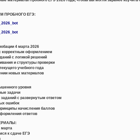
АМ ПРОБНОГО ЕГЭ:
e_2026_bot
e_2026_bot
обации 4 марта 2026
с корректным оформлением
даний с логикой решений
ивания и структуры проверки
текущего учебного года
ении новых материалов
вышенного уровня
ные задачи
и заданий с развернутым ответом
ных ошибок
 принципы начисления баллов
оформления ответов
ЕРИАЛЫ:
4 марта
мся к сдаче ЕГЭ
м