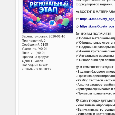
формулировок заданий.
📲 ДОСТУП К МАТЕРИАЛ
👉
https://t.me/Otvety_og
👉
https://t.me/Otvety_og
🚀 ЧТО ВЫ ПОЛУЧАЕТЕ:
Зарегистрирован
: 2026-01-16
✅ Полные материалы апр
Приглашений:
0
✅ Официальные ответы 
Сообщений:
5195
✅ Подробные разборы за
Уважение:
[+0/-0]
✅ Анализ критериев оцен
Позитив:
[+0/-0]
✅ Актуальные варианты 
Провел на форуме:
✅ Обновления при появл
4 дня 11 часов
Последний визит:
📦 В КОМПЛЕКТ ВХОДИТ:
2026-07-09 04:18:19
• Задания базового и по
• Практико-ориентирован
• Разбор тестовой части 
• Анализ распространён
• Критерии оценивания и
• Примеры правильного 
🏆 КОМУ ПОДОЙДУТ МАТ
• Участникам апробации 
• Выпускникам, готовящи
• Учителям и наставника