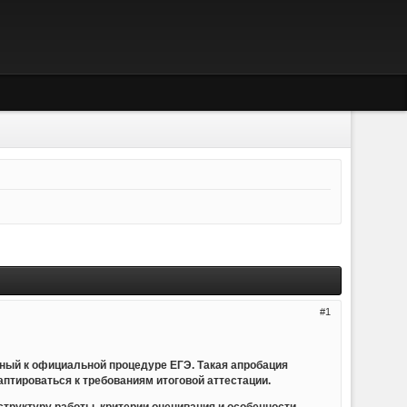
1
ный к официальной процедуре ЕГЭ. Такая апробация
аптироваться к требованиям итоговой аттестации.
труктуру работы, критерии оценивания и особенности