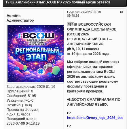
19.02 Английский язык ВсОШ РЭ 2026 полный архив ответов
Поделиться
2026-02-18
1
Admins
09:40:16
Администратор
🇬🇧📘 ВСЕРОССИЙСКАЯ
ОЛИМПИАДА ШКОЛЬНИКОВ
(ВсОШ) 2026
РЕГИОНАЛЬНЫЙ ЭТАП —
АНГЛИЙСКИЙ ЯЗЫК
🎓 9, 10, 11 классы
📅 19 февраля 2026 года
Мы собрали полный комплект
официальных материалов
регионального этапа ВсОШ
2026 по английскому языку,
соответствующий реальному
формату проведения и
Зарегистрирован
: 2026-01-16
Приглашений:
0
критериям проверки.
Сообщений:
5195
📲 ДОСТУП К МАТЕРИАЛАМ ПО
Уважение:
[+0/-0]
АНГЛИЙСКОМУ ЯЗЫКУ:
Позитив:
[+0/-0]
Провел на форуме:
👉
4 дня 11 часов
https://t.me/Otvety_oge_2026_bot
Последний визит:
2026-07-09 04:18:19
👉