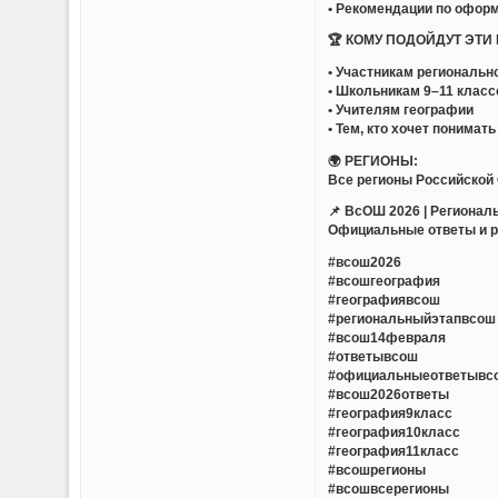
• Рекомендации по офор
🏆 КОМУ ПОДОЙДУТ ЭТИ
• Участникам региональн
• Школьникам 9–11 класс
• Учителям географии
• Тем, кто хочет понима
🌍 РЕГИОНЫ:
Все регионы Российской
📌 ВсОШ 2026 | Региональ
Официальные ответы и р
#всош2026
#всошгеография
#географиявсош
#региональныйэтапвсош
#всош14февраля
#ответывсош
#официальныеответывс
#всош2026ответы
#география9класс
#география10класс
#география11класс
#всошрегионы
#всошвсерегионы