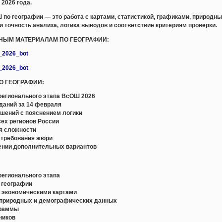
 2026 года.
по географии — это работа с картами, статистикой, графиками, природн
 и точность анализа, логика выводов и соответствие критериям проверки.
ЬНЫМ МАТЕРИАЛАМ ПО ГЕОГРАФИИ:
e_2026_bot
e_2026_bot
ПО ГЕОГРАФИИ:
егионального этапа ВсОШ 2026
даний за 14 февраля
шений с пояснением логики
ех регионов России
ня сложности
 требования жюри
ении дополнительных вариантов
регионального этапа
 географии
и экономическими картами
, природных и демографических данных
граммы
ников