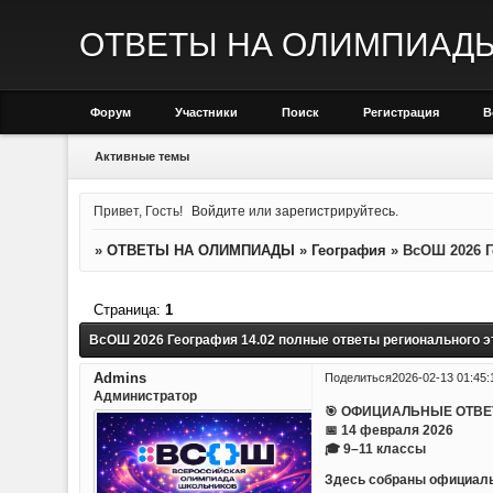
ОТВЕТЫ НА ОЛИМПИАД
Форум
Участники
Поиск
Регистрация
В
Активные темы
Привет, Гость!
Войдите
или
зарегистрируйтесь
.
»
ОТВЕТЫ НА ОЛИМПИАДЫ
»
География
»
ВсОШ 2026 Г
Страница:
1
ВсОШ 2026 География 14.02 полные ответы регионального э
Admins
Поделиться
2026-02-13 01:45:
Администратор
🎯 ОФИЦИАЛЬНЫЕ ОТВЕ
📅 14 февраля 2026
🎓 9–11 классы
Здесь собраны официаль