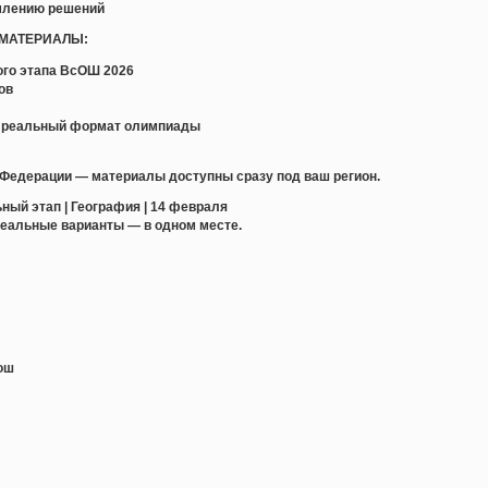
млению решений
 МАТЕРИАЛЫ:
ого этапа ВсОШ 2026
ов
ть реальный формат олимпиады
 Федерации — материалы доступны сразу под ваш регион.
ный этап | География | 14 февраля
еальные варианты — в одном месте.
ош