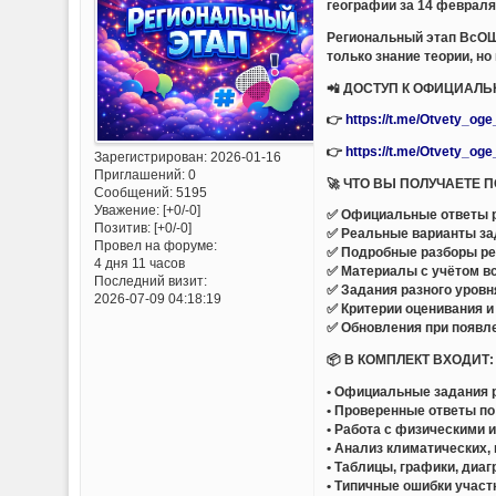
географии за 14 февраля
Региональный этап ВсОШ 
только знание теории, но
📲 ДОСТУП К ОФИЦИАЛ
👉
https://t.me/Otvety_og
👉
https://t.me/Otvety_og
Зарегистрирован
: 2026-01-16
Приглашений:
0
🚀 ЧТО ВЫ ПОЛУЧАЕТЕ 
Сообщений:
5195
Уважение:
[+0/-0]
✅ Официальные ответы р
Позитив:
[+0/-0]
✅ Реальные варианты за
Провел на форуме:
✅ Подробные разборы ре
4 дня 11 часов
✅ Материалы с учётом вс
Последний визит:
✅ Задания разного уров
2026-07-09 04:18:19
✅ Критерии оценивания и
✅ Обновления при появл
📦 В КОМПЛЕКТ ВХОДИТ:
• Официальные задания 
• Проверенные ответы по
• Работа с физическими 
• Анализ климатических
• Таблицы, графики, диа
• Типичные ошибки участ